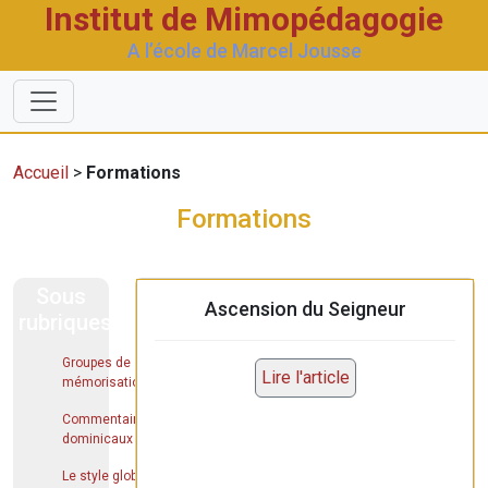
Institut de Mimopédagogie
A l’école de Marcel Jousse
Accueil
>
Formations
Formations
Sous
Ascension du Seigneur
rubriques
Groupes de
Lire l'article
mémorisation
Commentaires
dominicaux
Le style global